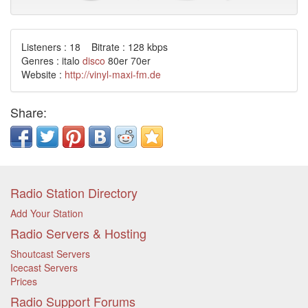
Listeners : 18 Bitrate : 128 kbps
Genres : italo
disco
80er 70er
Website :
http://vinyl-maxi-fm.de
Share:
Radio Station Directory
Add Your Station
Radio Servers & Hosting
Shoutcast Servers
Icecast Servers
Prices
Radio Support Forums